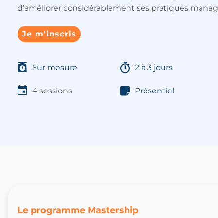
d'améliorer considérablement ses pratiques managé
Je m'inscris
Sur mesure
2 à 3 jours
4 sessions
Présentiel
Le programme Mastership