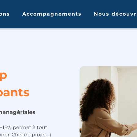
ons
Accompagnements
Nous découvr
ip
pants
managériales
HIP® permet à tout
ger, Chef de projet…)